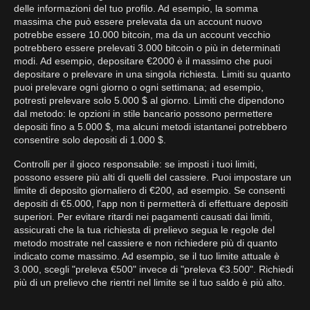
delle informazioni del tuo profilo. Ad esempio, la somma
massima che può essere prelevata da un account nuovo
potrebbe essere 10.000 bitcoin, ma da un account vecchio
potrebbero essere prelevati 3.000 bitcoin o più in determinati
modi. Ad esempio, depositare €2000 è il massimo che puoi
depositare o prelevare in una singola richiesta. Limiti su quanto
puoi prelevare ogni giorno o ogni settimana; ad esempio,
potresti prelevare solo 5.000 $ al giorno. Limiti che dipendono
dal metodo: le opzioni in stile bancario possono permettere
depositi fino a 5.000 $, ma alcuni metodi istantanei potrebbero
consentire solo depositi di 1.000 $.
Controlli per il gioco responsabile: se imposti i tuoi limiti,
possono essere più alti di quelli del cassiere. Puoi impostare un
limite di deposito giornaliero di €200, ad esempio. Se consenti
depositi di €5.000, l'app non ti permetterà di effettuare depositi
superiori. Per evitare ritardi nei pagamenti causati dai limiti,
assicurati che la tua richiesta di prelievo segua le regole del
metodo mostrate nel cassiere e non richiedere più di quanto
indicato come massimo. Ad esempio, se il tuo limite attuale è
3.000, scegli "preleva €500" invece di "preleva €3.500". Richiedi
più di un prelievo che rientri nel limite se il tuo saldo è più alto.