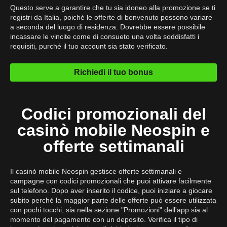
Questo serve a garantire che tu sia idoneo alla promozione se ti
registri da Italia, poiché le offerte di benvenuto possono variare
a seconda del luogo di residenza. Dovrebbe essere possibile
incassare le vincite come di consueto una volta soddisfatti i
requisiti, purché il tuo account sia stato verificato.
Richiedi il tuo bonus
Codici promozionali del
casinò mobile Neospin e
offerte settimanali
Il casinò mobile Neospin gestisce offerte settimanali e
campagne con codici promozionali che puoi attivare facilmente
sul telefono. Dopo aver inserito il codice, puoi iniziare a giocare
subito perché la maggior parte delle offerte può essere utilizzata
con pochi tocchi, sia nella sezione "Promozioni" dell'app sia al
momento del pagamento con un deposito. Verifica il tipo di