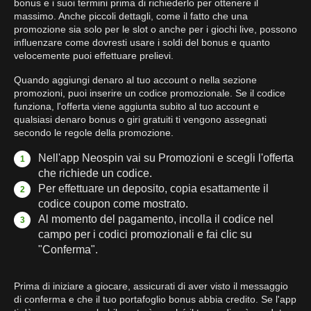
bonus e i suoi termini prima di richiederlo per ottenere il
massimo. Anche piccoli dettagli, come il fatto che una
promozione sia solo per le slot o anche per i giochi live, possono
influenzare come dovresti usare i soldi del bonus e quanto
velocemente puoi effettuare prelievi.
Quando aggiungi denaro al tuo account o nella sezione
promozioni, puoi inserire un codice promozionale. Se il codice
funziona, l'offerta viene aggiunta subito al tuo account e
qualsiasi denaro bonus o giri gratuiti ti vengono assegnati
secondo le regole della promozione.
Nell'app Neospin vai su Promozioni e scegli l'offerta
che richiede un codice.
Per effettuare un deposito, copia esattamente il
codice coupon come mostrato.
Al momento del pagamento, incolla il codice nel
campo per i codici promozionali e fai clic su
"Conferma".
Prima di iniziare a giocare, assicurati di aver visto il messaggio
di conferma e che il tuo portafoglio bonus abbia credito. Se l'app