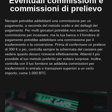
Eventuali commissioni e
commissioni di prelievo
Neospin potrebbe addebitarti una commissione per un
pagamento, a seconda del metodo scelto e dei dettagli del
pagamento. Per molti giocatori potrebbe non esserci alcuna
commissione per incassare, ma la tua banca o il fornitore di
pagamento potrebbe addebitare una commissione per il
trasferimento o la conversione. Prima di confermare un prelievo
di 300 € o più, controlla sempre la schermata del cassiere per
vedere quanto denaro riceverai effettivamente. Attieniti il più
possibile al tuo metodo preferito per evitare sorprese. Inoltre,
controlla con il tuo fornitore se addebita commissioni per
trasferimenti in entrata o transazioni superiori a un certo
importo, come 1.000 BTC.