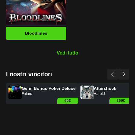
Bloodlines
Vedi tutto
I nostri vincitori
Genii Bonus Poker Deluxe
Aftershock
Future
Harold
60€
399€