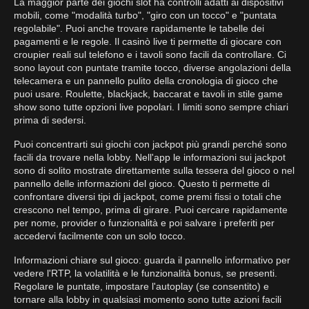
La maggior parte dei giochi slot ha controlli adatti ai dispositivi
mobili, come "modalità turbo", "giro con un tocco" e "puntata
regolabile". Puoi anche trovare rapidamente le tabelle dei
pagamenti e le regole. Il casinò live ti permette di giocare con
croupier reali sul telefono e i tavoli sono facili da controllare. Ci
sono layout con puntate tramite tocco, diverse angolazioni della
telecamera e un pannello pulito della cronologia di gioco che
puoi usare. Roulette, blackjack, baccarat e tavoli in stile game
show sono tutte opzioni live popolari. I limiti sono sempre chiari
prima di sedersi.
Puoi concentrarti sui giochi con jackpot più grandi perché sono
facili da trovare nella lobby. Nell'app le informazioni sui jackpot
sono di solito mostrate direttamente sulla tessera del gioco o nel
pannello delle informazioni del gioco. Questo ti permette di
confrontare diversi tipi di jackpot, come premi fissi o totali che
crescono nel tempo, prima di girare. Puoi cercare rapidamente
per nome, provider o funzionalità e poi salvare i preferiti per
accedervi facilmente con un solo tocco.
Informazioni chiare sul gioco: guarda il pannello informativo per
vedere l'RTP, la volatilità e le funzionalità bonus, se presenti.
Regolare le puntate, impostare l'autoplay (se consentito) e
tornare alla lobby in qualsiasi momento sono tutte azioni facili