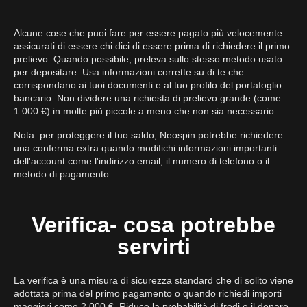
Alcune cose che puoi fare per essere pagato più velocemente:
assicurati di essere chi dici di essere prima di richiedere il primo
prelievo. Quando possibile, preleva sullo stesso metodo usato
per depositare. Usa informazioni corrette su di te che
corrispondano ai tuoi documenti e al tuo profilo del portafoglio
bancario. Non dividere una richiesta di prelievo grande (come
1.000 €) in molte più piccole a meno che non sia necessario.
Nota: per proteggere il tuo saldo, Neospin potrebbe richiedere
una conferma extra quando modifichi informazioni importanti
dell'account come l'indirizzo email, il numero di telefono o il
metodo di pagamento.
Verifica- cosa potrebbe
servirti
La verifica è una misura di sicurezza standard che di solito viene
adottata prima del primo pagamento o quando richiedi importi
maggiori come 2.000 €. Riduce la probabilità di frodi e il denaro