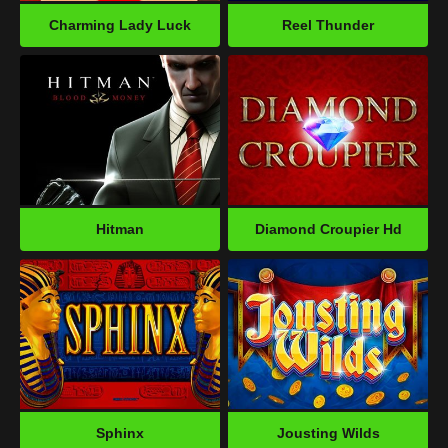
Sicurezza dell'app Neospin, licenze, crittografia e gioco
equo
Charming Lady Luck
Reel Thunder
Funzionalità e come orientarsi
Hitman
Diamond Croupier Hd
Sphinx
Jousting Wilds