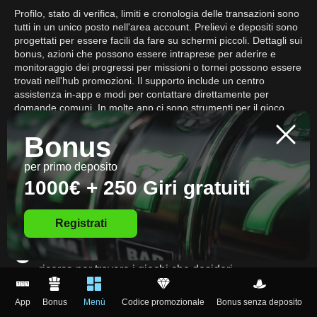
Profilo, stato di verifica, limiti e cronologia delle transazioni sono
tutti in un unico posto nell'area account. Prelievi e depositi sono
progettati per essere facili da fare su schermi piccoli. Dettagli sui
bonus, azioni che possono essere intraprese per aderire e
monitoraggio dei progressi per missioni o tornei possono essere
trovati nell'hub promozioni. Il supporto include un centro
assistenza in-app e modi per contattare direttamente per
domande comuni. In molte app ci sono strumenti per il gioco
responsabile che permettono di tenere traccia del tempo e del
denaro, come la possibilità di impostare limiti e rivedere l'attività.
Bonus
Registrati per un account o usa le credenziali
per primo deposito
esistenti per creare o accedere.
1000€ + 250 Giri gratuiti
Controlla le informazioni: se necessario, effettua
controlli di identità prima dei prelievi.
Aggiungi denaro all'account: scegli un metodo di
Registrati
pagamento e conferma il deposito.
Scegli un gioco. Puoi usare le categorie o una
ricerca per trovare i giochi che desideri.
Gestisci le sessioni: guarda i limiti, tieni d'occhio la
cronologia e esci quando sei pronto.
App
Bonus
Menù
Codice promozionale
Bonus senza deposito