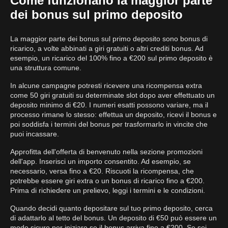
Come funzionano la maggior parte
dei bonus sul primo deposito
La maggior parte dei bonus sul primo deposito sono bonus di
ricarico, a volte abbinati a giri gratuiti o altri crediti bonus. Ad
esempio, un ricarico del 100% fino a €200 sul primo deposito è
una struttura comune.
In alcune campagne potresti ricevere una ricompensa extra
come 50 giri gratuiti su determinate slot dopo aver effettuato un
deposito minimo di €20. I numeri esatti possono variare, ma il
processo rimane lo stesso: effettua un deposito, ricevi il bonus e
poi soddisfa i termini del bonus per trasformarlo in vincite che
puoi incassare.
Approfitta dell'offerta di benvenuto nella sezione promozioni
dell'app. Inserisci un importo consentito. Ad esempio, se
necessario, versa fino a €20. Riscuoti la ricompensa, che
potrebbe essere giri extra o un bonus di ricarico fino a €200.
Prima di richiedere un prelievo, leggi i termini e le condizioni.
Quando decidi quanto depositare sul tuo primo deposito, cerca
di adattarlo al tetto del bonus. Un deposito di €50 può essere un
modo sicuro per iniziare se il bonus arriva fino a €200. Se sei