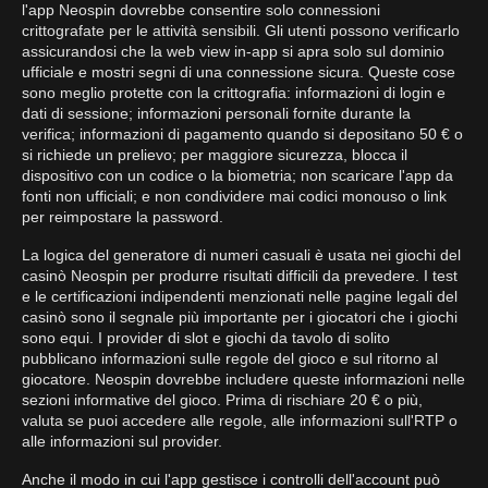
l'app Neospin dovrebbe consentire solo connessioni
crittografate per le attività sensibili. Gli utenti possono verificarlo
assicurandosi che la web view in-app si apra solo sul dominio
ufficiale e mostri segni di una connessione sicura. Queste cose
sono meglio protette con la crittografia: informazioni di login e
dati di sessione; informazioni personali fornite durante la
verifica; informazioni di pagamento quando si depositano 50 € o
si richiede un prelievo; per maggiore sicurezza, blocca il
dispositivo con un codice o la biometria; non scaricare l'app da
fonti non ufficiali; e non condividere mai codici monouso o link
per reimpostare la password.
La logica del generatore di numeri casuali è usata nei giochi del
casinò Neospin per produrre risultati difficili da prevedere. I test
e le certificazioni indipendenti menzionati nelle pagine legali del
casinò sono il segnale più importante per i giocatori che i giochi
sono equi. I provider di slot e giochi da tavolo di solito
pubblicano informazioni sulle regole del gioco e sul ritorno al
giocatore. Neospin dovrebbe includere queste informazioni nelle
sezioni informative del gioco. Prima di rischiare 20 € o più,
valuta se puoi accedere alle regole, alle informazioni sull'RTP o
alle informazioni sul provider.
Anche il modo in cui l'app gestisce i controlli dell'account può