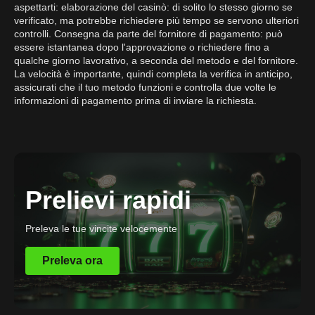
aspettarti: elaborazione del casinò: di solito lo stesso giorno se
verificato, ma potrebbe richiedere più tempo se servono ulteriori
controlli. Consegna da parte del fornitore di pagamento: può
essere istantanea dopo l'approvazione o richiedere fino a
qualche giorno lavorativo, a seconda del metodo e del fornitore.
La velocità è importante, quindi completa la verifica in anticipo,
assicurati che il tuo metodo funzioni e controlla due volte le
informazioni di pagamento prima di inviare la richiesta.
Prelievi rapidi
Preleva le tue vincite velocemente
Preleva ora