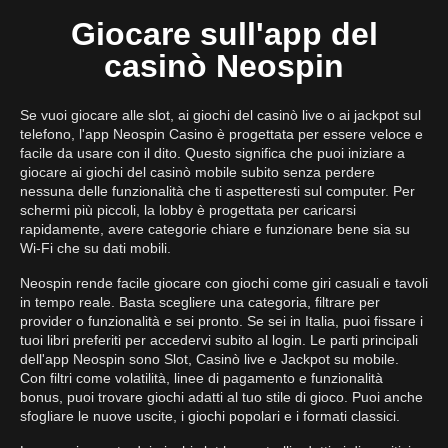
Giocare sull'app del
casinò Neospin
Se vuoi giocare alle slot, ai giochi del casinò live o ai jackpot sul
telefono, l'app Neospin Casino è progettata per essere veloce e
facile da usare con il dito. Questo significa che puoi iniziare a
giocare ai giochi del casinò mobile subito senza perdere
nessuna delle funzionalità che ti aspetteresti sul computer. Per
schermi più piccoli, la lobby è progettata per caricarsi
rapidamente, avere categorie chiare e funzionare bene sia su
Wi-Fi che su dati mobili.
Neospin rende facile giocare con giochi come giri casuali e tavoli
in tempo reale. Basta scegliere una categoria, filtrare per
provider o funzionalità e sei pronto. Se sei in Italia, puoi fissare i
tuoi libri preferiti per accedervi subito al login. Le parti principali
dell'app Neospin sono Slot, Casinò live e Jackpot su mobile.
Con filtri come volatilità, linee di pagamento e funzionalità
bonus, puoi trovare giochi adatti al tuo stile di gioco. Puoi anche
sfogliare le nuove uscite, i giochi popolari e i formati classici.