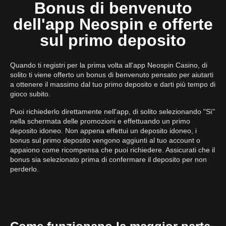
Bonus di benvenuto
dell'app Neospin e offerte
sul primo deposito
Quando ti registri per la prima volta all'app Neospin Casino, di
solito ti viene offerto un bonus di benvenuto pensato per aiutarti
a ottenere il massimo dal tuo primo deposito e darti più tempo di
gioco subito.
Puoi richiederlo direttamente nell'app, di solito selezionando "Sì"
nella schermata delle promozioni e effettuando un primo
deposito idoneo. Non appena effettui un deposito idoneo, i
bonus sul primo deposito vengono aggiunti al tuo account o
appaiono come ricompensa che puoi richiedere. Assicurati che il
bonus sia selezionato prima di confermare il deposito per non
perderlo.