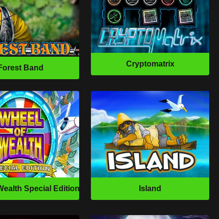
Cryptomatrix
Forest Band
ealth Special Edition
Island