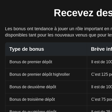
Recevez des
Les bonus ont tendance à jouer un rôle important en 
disponibles tant pour les nouveaux venus que pour les 
Type de bonus
Brève in
Bonus de premier dépôt
Il est de 1
Bonus de premier dépôt highroller
C'est 125 p
Bonus de deuxième dépôt
Il est de 10
Bonus de troisième dépôt
C'est 75 pou
Bonus de quatrième dépôt
Il est de 25