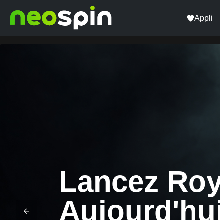
Appli
Lancez Roy
Aujourd'hui