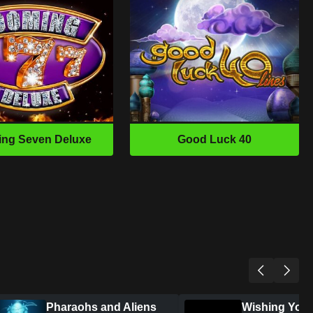
ng Seven Deluxe
Good Luck 40
Pharaohs and Aliens
Wishing You 