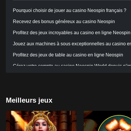
Pourquoi choisir de jouer au casino Neospin français ?
Recevez des bonus généreux au casino Neospin
Profitez des jeux incroyables au casino en ligne Neospin
Jouez aux machines à sous exceptionnelles au casino e
Profitez des jeux de table au casino en ligne Neospin
Gérez votre compte au casino Neospin World depuis n'im
Vous êtes invités à accéder aux titres avec croupiers en 
Méthodes de paiement au casino en ligne Neospin Fran
Meilleurs jeux
Comment s'inscrire au casino Neospin World ?
Le casino Neospin est celui auquel vous pouvez faire co