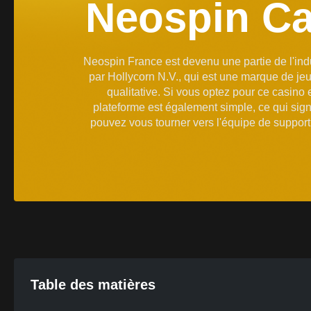
Neospin Ca
Neospin France est devenu une partie de l'indu
par Hollycorn N.V., qui est une marque de jeu
qualitative. Si vous optez pour ce casino 
plateforme est également simple, ce qui si
pouvez vous tourner vers l'équipe de support c
Table des matières