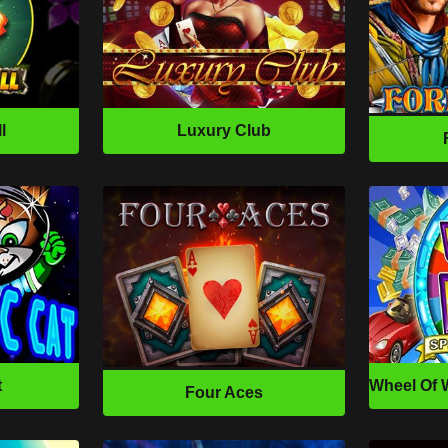
l
Luxury Club
t
Wheel Of W
Four Aces