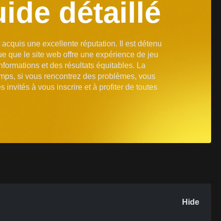
de détaillé
acquis une excellente réputation. Il est détenu
ue que le site web offre une expérience de jeu
nformations et des résultats équitables. La
mps, si vous rencontrez des problèmes, vous
invités à vous inscrire et à profiter de toutes
Hide