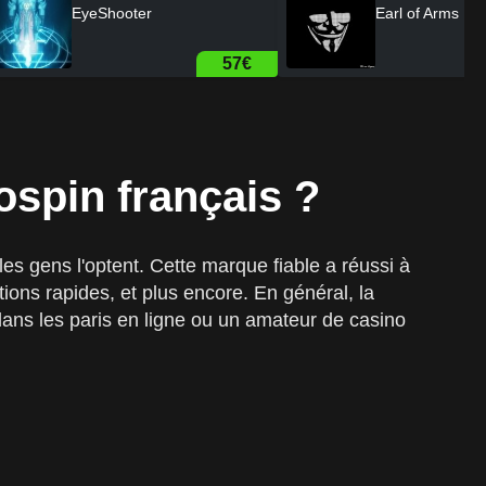
EyeShooter
Earl of Arms
57€
ospin français ?
s gens l'optent. Cette marque fiable a réussi à
tions rapides, et plus encore. En général, la
dans les paris en ligne ou un amateur de casino