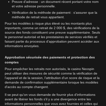
Preuve d'adresse : un document récent portant votre nom
et votre adresse personnelle.
Vérification de la méthode de paiement : s'assurer que la
méthode de retrait vous appartient.
Pour les modèles à risque plus élevé ou les montants plus
importants, comme un retrait de 2 000 $, des vérifications de la
source des fonds constituent une preuve supplémentaire. Seuls
le personnel autorisé et les prestataires de services vérifiés et
faisant partie du processus d'approbation peuvent accéder aux
informations envoyées.
Approbation sécurisée des paiements et protection des
comptes
Pour empêcher les retraits non autorisés, le casino Neospin
peut utiliser des mesures de sécurité comme la vérification de
l'appareil et de la session, l'attribution d'un score de risque et la
demande de confirmation supplémentaire lorsque les modèles
d'accès au compte changent.
Il se peut qu'on vous demande de fournir plus d'informations
avant de libérer les fonds s'il y a une divergence entre les
informations personnelles que vous avez fournies et celles qui