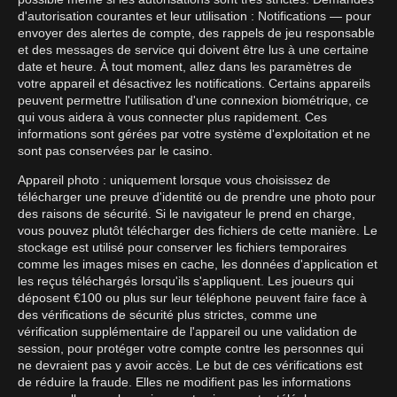
d'autorisation courantes et leur utilisation : Notifications — pour
envoyer des alertes de compte, des rappels de jeu responsable
et des messages de service qui doivent être lus à une certaine
date et heure. À tout moment, allez dans les paramètres de
votre appareil et désactivez les notifications. Certains appareils
peuvent permettre l'utilisation d'une connexion biométrique, ce
qui vous aidera à vous connecter plus rapidement. Ces
informations sont gérées par votre système d'exploitation et ne
sont pas conservées par le casino.
Appareil photo : uniquement lorsque vous choisissez de
télécharger une preuve d'identité ou de prendre une photo pour
des raisons de sécurité. Si le navigateur le prend en charge,
vous pouvez plutôt télécharger des fichiers de cette manière. Le
stockage est utilisé pour conserver les fichiers temporaires
comme les images mises en cache, les données d'application et
les reçus téléchargés lorsqu'ils s'appliquent. Les joueurs qui
déposent €100 ou plus sur leur téléphone peuvent faire face à
des vérifications de sécurité plus strictes, comme une
vérification supplémentaire de l'appareil ou une validation de
session, pour protéger votre compte contre les personnes qui
ne devraient pas y avoir accès. Le but de ces vérifications est
de réduire la fraude. Elles ne modifient pas les informations