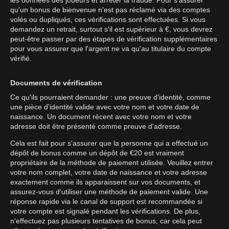
les données des joueurs et arrêter la fraude. Pour s'assurer
qu'un bonus de bienvenue n'est pas réclamé via des comptes
volés ou dupliqués, ces vérifications sont effectuées. Si vous
demandez un retrait, surtout s'il est supérieur à €, vous devrez
peut-être passer par des étapes de vérification supplémentaires
pour vous assurer que l'argent ne va qu'au titulaire du compte
vérifié.
Documents de vérification
Ce qu'ils pourraient demander : une preuve d'identité, comme
une pièce d'identité valide avec votre nom et votre date de
naissance. Un document récent avec votre nom et votre
adresse doit être présenté comme preuve d'adresse.
Cela est fait pour s'assurer que la personne qui a effectué un
dépôt de bonus comme un dépôt de €20 est vraiment
propriétaire de la méthode de paiement utilisée. Veuillez entrer
votre nom complet, votre date de naissance et votre adresse
exactement comme ils apparaissent sur vos documents, et
assurez-vous d'utiliser une méthode de paiement valide. Une
réponse rapide via le canal de support est recommandée si
votre compte est signalé pendant les vérifications. De plus,
n'effectuez pas plusieurs tentatives de bonus, car cela peut