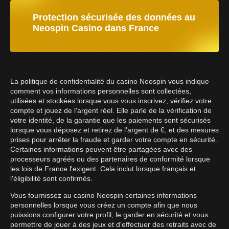
Protection sécurisée des données au
Neospin Casino dans France
La politique de confidentialité du casino Neospin vous indique
comment vos informations personnelles sont collectées,
utilisées et stockées lorsque vous vous inscrivez, vérifiez votre
compte et jouez de l'argent réel. Elle parle de la vérification de
votre identité, de la garantie que les paiements sont sécurisés
lorsque vous déposez et retirez de l'argent de €, et des mesures
prises pour arrêter la fraude et garder votre compte en sécurité.
Certaines informations peuvent être partagées avec des
processeurs agréés ou des partenaires de conformité lorsque
les lois de France l'exigent. Cela inclut lorsque français et
l'éligibilité sont confirmés.
Vous fournissez au casino Neospin certaines informations
personnelles lorsque vous créez un compte afin que nous
puissions configurer votre profil, le garder en sécurité et vous
permettre de jouer à des jeux et d'effectuer des retraits avec de