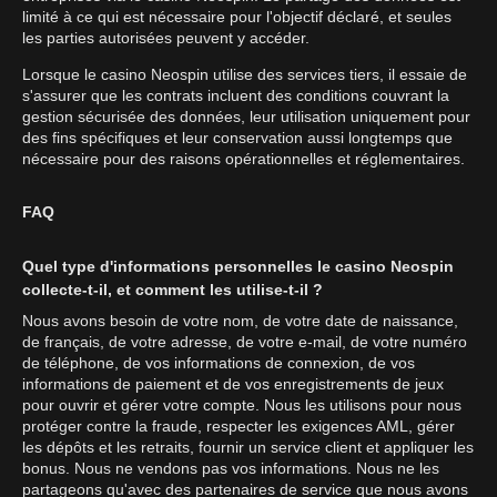
limité à ce qui est nécessaire pour l'objectif déclaré, et seules
les parties autorisées peuvent y accéder.
Lorsque le casino Neospin utilise des services tiers, il essaie de
s'assurer que les contrats incluent des conditions couvrant la
gestion sécurisée des données, leur utilisation uniquement pour
des fins spécifiques et leur conservation aussi longtemps que
nécessaire pour des raisons opérationnelles et réglementaires.
FAQ
Quel type d'informations personnelles le casino Neospin
collecte-t-il, et comment les utilise-t-il ?
Nous avons besoin de votre nom, de votre date de naissance,
de français, de votre adresse, de votre e-mail, de votre numéro
de téléphone, de vos informations de connexion, de vos
informations de paiement et de vos enregistrements de jeux
pour ouvrir et gérer votre compte. Nous les utilisons pour nous
protéger contre la fraude, respecter les exigences AML, gérer
les dépôts et les retraits, fournir un service client et appliquer les
bonus. Nous ne vendons pas vos informations. Nous ne les
partageons qu'avec des partenaires de service que nous avons