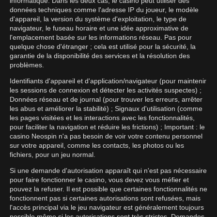
informatique. Dans les deux cas, le casino peut utiliser des
données techniques comme l'adresse IP du joueur, le modèle
d'appareil, la version du système d'exploitation, le type de
navigateur, le fuseau horaire et une idée approximative de
l'emplacement basée sur les informations réseau. Pas pour
quelque chose d'étranger ; cela est utilisé pour la sécurité, la
garantie de la disponibilité des services et la résolution des
problèmes.
Identifiants d'appareil et d'application/navigateur (pour maintenir
les sessions de connexion et détecter les activités suspectes) ;
Données réseau et de journal (pour trouver les erreurs, arrêter
les abus et améliorer la stabilité) ; Signaux d'utilisation (comme
les pages visitées et les interactions avec les fonctionnalités,
pour faciliter la navigation et réduire les frictions) ; Important : le
casino Neospin n'a pas besoin de voir votre contenu personnel
sur votre appareil, comme les contacts, les photos ou les
fichiers, pour un jeu normal.
Si une demande d'autorisation apparaît qui n'est pas nécessaire
pour faire fonctionner le casino, vous devez vous méfier et
pouvez la refuser. Il est possible que certaines fonctionnalités ne
fonctionnent pas si certaines autorisations sont refusées, mais
l'accès principal via le jeu navigateur est généralement toujours
possible même si les autorisations sont très strictes. Demandes