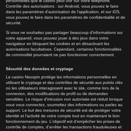
personnelles que le casino peut voir sur votre téléphone.
Contrôle des autorisations : sur Android, vous pouvez le faire
dans les paramètres d'autorisation de l'application, et sur iOS,
vous pouvez le faire dans les paramètres de confidentialité et de
sécurité.
Si vous ne souhaitez pas partager beaucoup d'informations sur
votre appareil, vous pouvez jouer à des jeux dans votre
navigateur en bloquant les cookies et en désactivant les
autorisations facultatives. Cependant, certaines fonctionnalités
de commodité pourraient ne pas fonctionner correctement.
Sécurité des données et cryptage
Le casino Neospin protège les informations personnelles en
utilisant le cryptage et des contrôles de sécurité aux points clés
où les utilisateurs interagissent avec le site, comme lors de la
connexion, des modifications de profil ou de demandes
sensibles. Le risque d'intrusion non autorisée est réduit lorsque
vous vous connectez, soumettez des informations ou parlez au
support. Le but des mesures de sécurité est de protéger votre
identité et l'activité de votre compte tout en maintenant le bon
fonctionnement du jeu. L'objectif est d'empêcher les prises de
contrôle de comptes, d'arrêter les transactions frauduleuses et