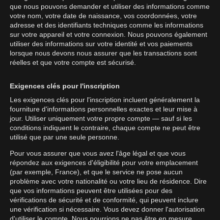
que nous pouvons demander et utiliser des informations comme
votre nom, votre date de naissance, vos coordonnées, votre
adresse et des identifiants techniques comme les informations
sur votre appareil et votre connexion. Nous pouvons également
utiliser des informations sur votre identité et vos paiements
lorsque nous devons nous assurer que les transactions sont
réelles et que votre compte est sécurisé.
Exigences clés pour l'inscription
Les exigences clés pour l'inscription incluent généralement la
fourniture d'informations personnelles exactes et leur mise à
jour. Utiliser uniquement votre propre compte — sauf si les
conditions indiquent le contraire, chaque compte ne peut être
utilisé que par une seule personne.
Pour vous assurer que vous avez l'âge légal et que vous
répondez aux exigences d'éligibilité pour votre emplacement
(par exemple, France), et que le service ne pose aucun
problème avec votre nationalité ou votre lieu de résidence. Dire
que vos informations peuvent être utilisées pour des
vérifications de sécurité et de conformité, qui peuvent inclure
une vérification si nécessaire. Vous devez donner l'autorisation
d'utiliser le compte. Nous pourrions ne pas être en mesure