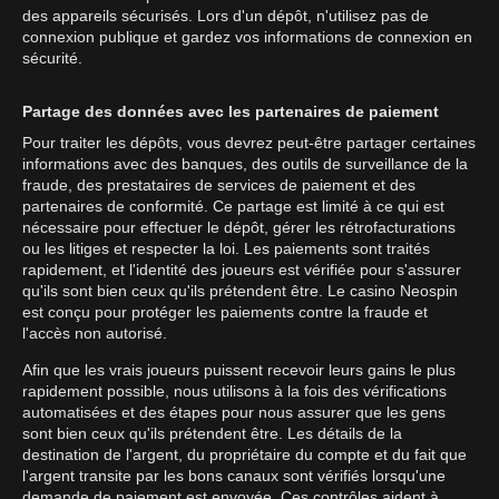
des appareils sécurisés. Lors d'un dépôt, n'utilisez pas de
connexion publique et gardez vos informations de connexion en
sécurité.
Partage des données avec les partenaires de paiement
Pour traiter les dépôts, vous devrez peut-être partager certaines
informations avec des banques, des outils de surveillance de la
fraude, des prestataires de services de paiement et des
partenaires de conformité. Ce partage est limité à ce qui est
nécessaire pour effectuer le dépôt, gérer les rétrofacturations
ou les litiges et respecter la loi. Les paiements sont traités
rapidement, et l'identité des joueurs est vérifiée pour s'assurer
qu'ils sont bien ceux qu'ils prétendent être. Le casino Neospin
est conçu pour protéger les paiements contre la fraude et
l'accès non autorisé.
Afin que les vrais joueurs puissent recevoir leurs gains le plus
rapidement possible, nous utilisons à la fois des vérifications
automatisées et des étapes pour nous assurer que les gens
sont bien ceux qu'ils prétendent être. Les détails de la
destination de l'argent, du propriétaire du compte et du fait que
l'argent transite par les bons canaux sont vérifiés lorsqu'une
demande de paiement est envoyée. Ces contrôles aident à