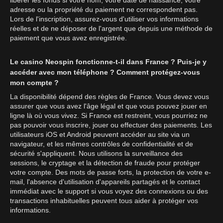
libérer les fonds si votre nom, votre date de naissance, votre
adresse ou la propriété du paiement ne correspondent pas.
Lors de l'inscription, assurez-vous d'utiliser vos informations
réelles et de ne déposer de l'argent que depuis une méthode de
paiement que vous avez enregistrée.
Le casino Neospin fonctionne-t-il dans France ? Puis-je y
accéder avec mon téléphone ? Comment protégez-vous
mon compte ?
La disponibilité dépend des règles de France. Vous devez vous
assurer que vous avez l'âge légal et que vous pouvez jouer en
ligne là où vous vivez. Si France est restreint, vous pourriez ne
pas pouvoir vous inscrire, jouer ou effectuer des paiements. Les
utilisateurs iOS et Android peuvent accéder au site via un
navigateur, et les mêmes contrôles de confidentialité et de
sécurité s'appliquent. Nous utilisons la surveillance des
sessions, le cryptage et la détection de fraude pour protéger
votre compte. Des mots de passe forts, la protection de votre e-
mail, l'absence d'utilisation d'appareils partagés et le contact
immédiat avec le support si vous voyez des connexions ou des
transactions inhabituelles peuvent tous aider à protéger vos
informations.