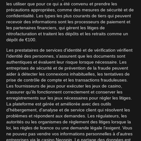
les utiliser que pour ce qui a été convenu et prendre les
précautions appropriées, comme des mesures de sécurité et de
confidentialité. Les types les plus courants de tiers qui peuvent
recevoir des informations sont les processeurs de paiement et
les partenaires financiers, qui gèrent les litiges de
rétrofacturation et traitent les dépôts et les retraits comme un
dépôt de €100.
Les prestataires de services d'identité et de vérification vérifient
l'identité des personnes, s'assurent que les documents sont
authentiques et évaluent leur risque lorsque nécessaire. Les
entreprises de sécurité et de prévention de la fraude peuvent
aider à détecter les connexions inhabituelles, les tentatives de
prise de contrôle de compte et les transactions frauduleuses.
Les fournisseurs de jeux pour exécuter les jeux de casino,
s'assurer qu'ils fonctionnent correctement et conserver les
enregistrements sur les jeux nécessaires pour régler les litiges.
La plateforme est gérée et améliorée avec des outils
d'hébergement, d'analyse et de service client qui résolvent les
problèmes et répondent aux demandes. Les régulateurs, les
autorités ou les organismes de règlement des litiges lorsque la
loi, les règles de licence ou une demande légale l'exigent. Vous
ne pouvez pas vendre vos informations personnelles à d'autres
entreprises via le casino Neospin. Le partage des données est