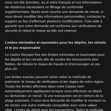
nous ont été données, ou si votre français et vos informations
de résidence nécessitent un filtrage de conformité
supplémentaire. Après avoir soumis une demande de retrait, si
vous devez modifier des informations personnelles, contactez le
support au lieu d'effectuer plusieurs modifications. Cela aide à
garantir que votre demande est conforme aux vérifications de
sécurité et réduit le risque qu'elle soit retenue.
Limites minimales et maximales pour les dépôts, les retraits
et le jeu responsable
Le casino Neospin fixe des limites minimales et maximales pour
les dépôts et les retraits afin de rendre les transactions plus
fiables, de réduire le risque de fraude et d'encourager un jeu
plus sûr.
Les limites exactes peuvent varier selon la méthode de
paiement, le niveau de vérification et les règles de votre région.
Toutes les limites affichées dans votre Caisse sont
automatiquement appliquées lorsque vous effectuez un dépôt
ou demandez un retrait. Si une transaction est en dehors de la
plage autorisée, il vous sera demandé de modifier le montant ou
de choisir une autre méthode compatible avec votre valeur
cible. Limites de dépôt pour les transactions. Selon la méthode