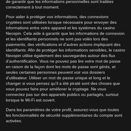
de garantir que les informations personnelles sont traitées
correctement à tout moment.
Pour aider à protéger vos informations, des connexions
cryptées sont utilisées lorsque nécessaire pour envoyer des
informations entre votre appareil et les systèmes du casino
Neospin. Cela aide à garantir que les informations de connexion
et les identifiants personnels ne sont pas volés lors des
paiements, des vérifications et d'autres actions impliquant des
identifiants. Afin de protéger les informations sensibles, le casino
Neospin utilise également des sauvegardes autour des flux
d'authentification. Vous ne pouvez pas lire votre mot de passe
en raison de la façon dont les mots de passe sont gérés, et
seules certaines personnes peuvent voir vos dossiers
d'utilisateur. Utiliser un mot de passe unique et long et le
changer si vous pensez qu'il a été piraté sont des choses que
vous pouvez faire pour améliorer le cryptage. Ne vous
connectez pas sur des appareils publics ou partagés, surtout
lorsque le Wi-Fi est ouvert.
Dans les paramètres de votre profil, assurez-vous que toutes
les fonctionnalités de sécurité supplémentaires du compte sont
activées.